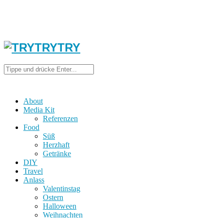
About
Media Kit
Referenzen
Food
Süß
Herzhaft
Getränke
DIY
Travel
Anlass
Valentinstag
Ostern
Halloween
Weihnachten