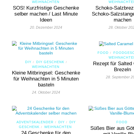
WEIHNACHTEN
WEIHNACHTE
SOS! Kurzfristige Geschenke
Schoko-Salzbrez
selber machen / Last Minute
Schoko-Salzstange
Ideen
machen
20. Dezember 2024
28. Oktober 20
FOOD
FOODGES
/
WEIHNACHTE
DIY
DIY GESCHENK
/
/
Rezept für Salted
WEIHNACHTEN
Brezeln
Kleine Mitbringsel: Geschenke
28. September 2
für Weihnachten in 5 Minuten
basteln
24. Oktober 2024
ADVENTSKALENDER
DIY
DIY
FOOD
/
/
GESCHENK
WEIHNACHTEN
/
Süßes Bier aus Göt
24 Geschenke für den