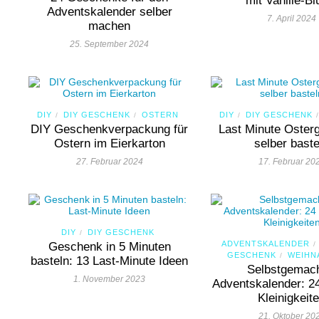
mit Vanille-B
Adventskalender selber
7. April 2024
machen
25. September 2024
DIY
DIY GESCHENK
OSTERN
DIY
DIY GESCHENK
/
/
/
/
DIY Geschenkverpackung für
Last Minute Oster
Ostern im Eierkarton
selber baste
27. Februar 2024
17. Februar 20
DIY
DIY GESCHENK
/
ADVENTSKALENDER
Geschenk in 5 Minuten
/
GESCHENK
WEIHN
/
basteln: 13 Last-Minute Ideen
Selbstgemach
1. November 2023
Adventskalender: 24
Kleinigkeit
21. Oktober 20