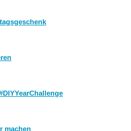
rtagsgeschenk
eren
#DIYYearChallenge
er machen