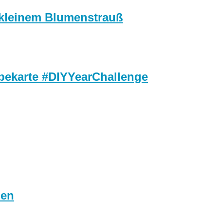
t kleinem Blumenstrauß
ebekarte #DIYYearChallenge
men