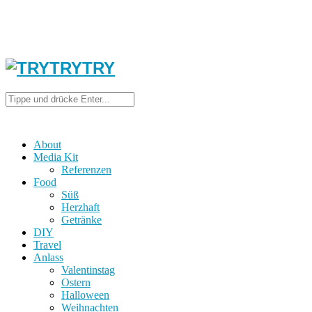
About
Media Kit
Referenzen
Food
Süß
Herzhaft
Getränke
DIY
Travel
Anlass
Valentinstag
Ostern
Halloween
Weihnachten