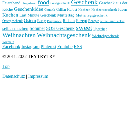
Geschenk
food
Feierabend
Geschenk aus der
Geldgeschenk
Fingerfood
Geschenkidee
Küche
Ideen
Grillen
Herbst
Getränk
Hochzeit
Hochzeitsgeschenk
Kuchen
Muttertag
Last Minute Geschenk
Muttertagsgeschenk
Ostern
Reisen
Rezept
Party
Ostergeschenk
Rezepte
Partysnack
schnell und lecker
sweet
Sommer
SOS-Geschenk
selber machen
Upcycling
Weihnachten
Weihnachtsgeschenk
Wichtelgeschenk
Wichteln
Facebook
Instagram
Pinterest
Youtube
RSS
© 2011-2022 TRYTRYTRY
Top
Datenschutz
|
Impressum