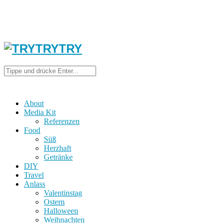
About
Media Kit
Referenzen
Food
Süß
Herzhaft
Getränke
DIY
Travel
Anlass
Valentinstag
Ostern
Halloween
Weihnachten