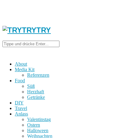
About
Media Kit
Referenzen
Food
Süß
Herzhaft
Getränke
DIY
Travel
Anlass
Valentinstag
Ostern
Halloween
Weihnachten