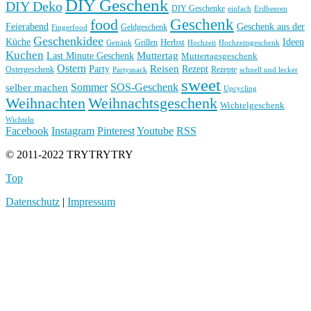
DIY Geschenk
DIY Deko
DIY Geschenke
einfach
Erdbeeren
Geschenk
food
Feierabend
Geschenk aus der
Geldgeschenk
Fingerfood
Geschenkidee
Küche
Ideen
Grillen
Herbst
Getränk
Hochzeit
Hochzeitsgeschenk
Kuchen
Muttertag
Last Minute Geschenk
Muttertagsgeschenk
Ostern
Reisen
Rezept
Party
Ostergeschenk
Rezepte
Partysnack
schnell und lecker
sweet
Sommer
SOS-Geschenk
selber machen
Upcycling
Weihnachten
Weihnachtsgeschenk
Wichtelgeschenk
Wichteln
Facebook
Instagram
Pinterest
Youtube
RSS
© 2011-2022 TRYTRYTRY
Top
Datenschutz
|
Impressum