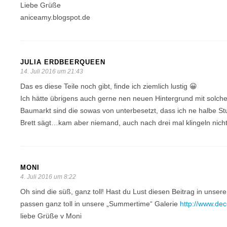
Liebe Grüße
aniceamy.blogspot.de
JULIA ERDBEERQUEEN
14. Juli 2016 um 21:43
Das es diese Teile noch gibt, finde ich ziemlich lustig 😀
Ich hätte übrigens auch gerne nen neuen Hintergrund mit solc
Baumarkt sind die sowas von unterbesetzt, dass ich ne halbe S
Brett sägt…kam aber niemand, auch nach drei mal klingeln nicht
MONI
4. Juli 2016 um 8:22
Oh sind die süß, ganz toll! Hast du Lust diesen Beitrag in unse
passen ganz toll in unsere „Summertime“ Galerie
http://www.dec
liebe Grüße v Moni