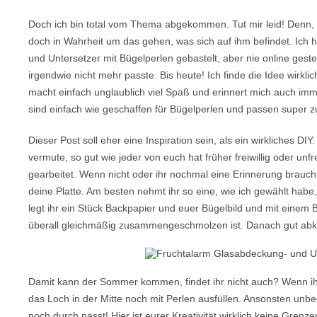
Doch ich bin total vom Thema abgekommen. Tut mir leid! Denn, a
doch in Wahrheit um das gehen, was sich auf ihm befindet. Ich 
und Untersetzer mit Bügelperlen gebastelt, aber nie online gest
irgendwie nicht mehr passte. Bis heute! Ich finde die Idee wirklic
macht einfach unglaublich viel Spaß und erinnert mich auch imm
sind einfach wie geschaffen für Bügelperlen und passen super
Dieser Post soll eher eine Inspiration sein, als ein wirkliches DI
vermute, so gut wie jeder von euch hat früher freiwillig oder unf
gearbeitet. Wenn nicht oder ihr nochmal eine Erinnerung braucht,
deine Platte. Am besten nehmt ihr so eine, wie ich gewählt hab
legt ihr ein Stück Backpapier und euer Bügelbild und mit einem Bü
überall gleichmäßig zusammengeschmolzen ist. Danach gut abk
Damit kann der Sommer kommen, findet ihr nicht auch? Wenn ih
das Loch in der Mitte noch mit Perlen ausfüllen. Ansonsten unb
noch durch passt! Hier ist eurer Kreativität wirklich keine Grenz