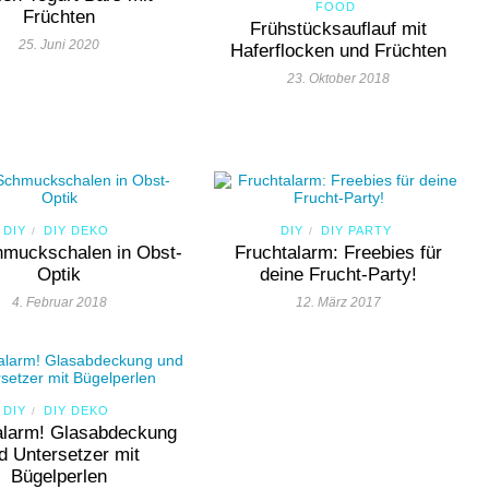
FOOD
Früchten
Frühstücksauflauf mit
25. Juni 2020
Haferflocken und Früchten
23. Oktober 2018
DIY
DIY DEKO
DIY
DIY PARTY
/
/
muckschalen in Obst-
Fruchtalarm: Freebies für
Optik
deine Frucht-Party!
4. Februar 2018
12. März 2017
DIY
DIY DEKO
/
alarm! Glasabdeckung
d Untersetzer mit
Bügelperlen