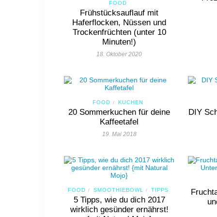
FOOD
Frühstücksauflauf mit
Haferflocken, Nüssen und
Trockenfrüchten (unter 10
Minuten!)
18. Oktober 2020
FOOD
KUCHEN
/
20 Sommerkuchen für deine
DIY Sch
Kaffeetafel
19. Mai 2018
FOOD
SMOOTHIEBOWL
TIPPS
/
/
Frucht
5 Tipps, wie du dich 2017
un
wirklich gesünder ernährst!