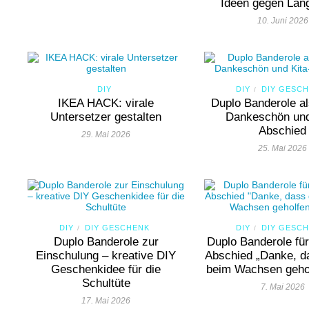
Ideen gegen Lan
10. Juni 2026
DIY
DIY
DIY GESC
/
IKEA HACK: virale
Duplo Banderole al
Untersetzer gestalten
Dankeschön und
Abschied
29. Mai 2026
25. Mai 2026
DIY
DIY GESCHENK
DIY
DIY GESC
/
/
Duplo Banderole zur
Duplo Banderole für
Einschulung – kreative DIY
Abschied „Danke, d
Geschenkidee für die
beim Wachsen gehol
Schultüte
7. Mai 2026
17. Mai 2026