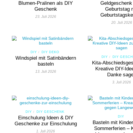
Blumen-Pralinen als DIY
Geldgeschenk
Geschenk
Geburtstag 
Geburtstagske
23. Juli 2026
20. Juli 2026
DIY
DIY DEKO
/
DIY
DIY GESC
Windspiel mit Satinbändern
/
Kita-Abschiedsge
basteln
Kreative DIY-Id
13. Juli 2026
Danke sag
3. Juli 2026
DIY
DIY GESCHENK
/
DIY
Einschulung Ideen & DIY
Basteln mit Kinder
Geschenke zur Einschulung
Sommerferien – K
1. Juli 2026