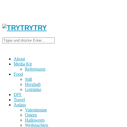
About
Media Kit
Referenzen
Food
Süß
Herzhaft
Getränke
DIY
Travel
Anlass
Valentinstag
Ostern
Halloween
Weihnachten