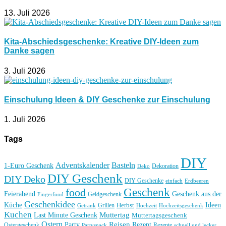
13. Juli 2026
Kita-Abschiedsgeschenke: Kreative DIY-Ideen zum
Danke sagen
3. Juli 2026
Einschulung Ideen & DIY Geschenke zur Einschulung
1. Juli 2026
Tags
DIY
Basteln
Adventskalender
1-Euro Geschenk
Deko
Dekoration
DIY Geschenk
DIY Deko
DIY Geschenke
einfach
Erdbeeren
Geschenk
food
Feierabend
Geschenk aus der
Geldgeschenk
Fingerfood
Geschenkidee
Küche
Ideen
Grillen
Herbst
Getränk
Hochzeit
Hochzeitsgeschenk
Kuchen
Muttertag
Last Minute Geschenk
Muttertagsgeschenk
Ostern
Reisen
Rezept
Party
Ostergeschenk
Rezepte
Partysnack
schnell und lecker