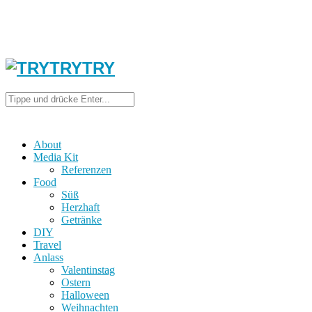
About
Media Kit
Referenzen
Food
Süß
Herzhaft
Getränke
DIY
Travel
Anlass
Valentinstag
Ostern
Halloween
Weihnachten