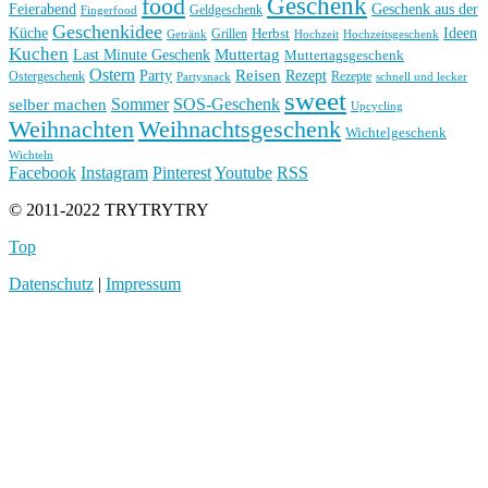
Geschenk
food
Feierabend
Geschenk aus der
Geldgeschenk
Fingerfood
Geschenkidee
Küche
Ideen
Grillen
Herbst
Getränk
Hochzeit
Hochzeitsgeschenk
Kuchen
Muttertag
Last Minute Geschenk
Muttertagsgeschenk
Ostern
Reisen
Rezept
Party
Ostergeschenk
Rezepte
Partysnack
schnell und lecker
sweet
Sommer
SOS-Geschenk
selber machen
Upcycling
Weihnachten
Weihnachtsgeschenk
Wichtelgeschenk
Wichteln
Facebook
Instagram
Pinterest
Youtube
RSS
© 2011-2022 TRYTRYTRY
Top
Datenschutz
|
Impressum