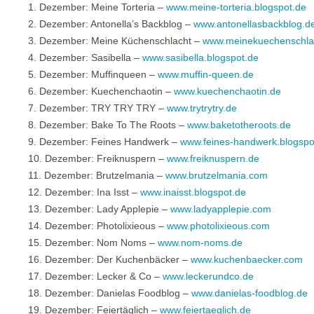
1. Dezember: Meine Torteria –
www.meine-torteria.blogspot.de
2. Dezember: Antonella’s Backblog –
www.antonellasbackblog.d
3. Dezember: Meine Küchenschlacht –
www.meinekuechenschla
4. Dezember: Sasibella –
www.sasibella.blogspot.de
5. Dezember: Muffinqueen –
www.muffin-queen.de
6. Dezember: Kuechenchaotin –
www.kuechenchaotin.de
7. Dezember: TRY TRY TRY –
www.trytrytry.de
8. Dezember: Bake To The Roots –
www.baketotheroots.de
9. Dezember: Feines Handwerk –
www.feines-handwerk.blogspo
10. Dezember: Freiknuspern –
www.freiknuspern.de
11. Dezember: Brutzelmania –
www.brutzelmania.com
12. Dezember: Ina Isst –
www.inaisst.blogspot.de
13. Dezember: Lady Applepie –
www.ladyapplepie.com
14. Dezember: Photolixieous –
www.photolixieous.com
15. Dezember: Nom Noms –
www.nom-noms.de
16. Dezember: Der Kuchenbäcker –
www.kuchenbaecker.com
17. Dezember: Lecker & Co –
www.leckerundco.de
18. Dezember: Danielas Foodblog –
www.danielas-foodblog.de
19. Dezember: Feiertäglich –
www.feiertaeglich.de