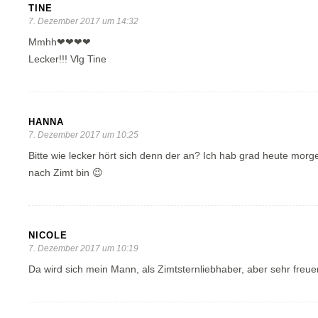
TINE
7. Dezember 2017 um 14:32
Mmhh❤❤❤❤
Lecker!!! Vlg Tine
HANNA
7. Dezember 2017 um 10:25
Bitte wie lecker hört sich denn der an? Ich hab grad heute mor
nach Zimt bin 😉
NICOLE
7. Dezember 2017 um 10:19
Da wird sich mein Mann, als Zimtsternliebhaber, aber sehr fre