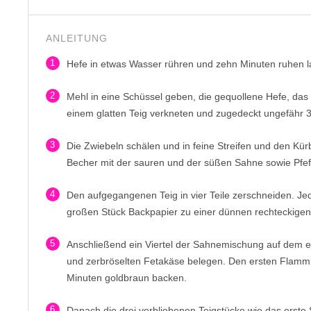
ANLEITUNG
1
Hefe in etwas Wasser rühren und zehn Minuten ruhen l
2
Mehl in eine Schüssel geben, die gequollene Hefe, das
einem glatten Teig verkneten und zugedeckt ungefähr 
3
Die Zwiebeln schälen und in feine Streifen und den Kür
Becher mit der sauren und der süßen Sahne sowie Pfeff
4
Den aufgegangenen Teig in vier Teile zerschneiden. Je
großen Stück Backpapier zu einer dünnen rechteckigen 
5
Anschließend ein Viertel der Sahnemischung auf dem ers
und zerbröselten Fetakäse belegen. Den ersten Flamm
Minuten goldbraun backen.
6
Danach die drei verbliebenen Teigstücke wie das erste 