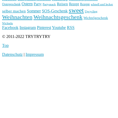
Ostern
Reisen
Rezept
Party
Ostergeschenk
Rezepte
Partysnack
schnell und lecker
sweet
Sommer
SOS-Geschenk
selber machen
Upcycling
Weihnachten
Weihnachtsgeschenk
Wichtelgeschenk
Wichteln
Facebook
Instagram
Pinterest
Youtube
RSS
© 2011-2022 TRYTRYTRY
Top
Datenschutz
|
Impressum