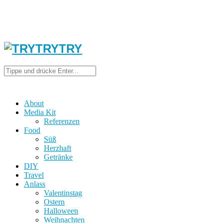
About
Media Kit
Referenzen
Food
Süß
Herzhaft
Getränke
DIY
Travel
Anlass
Valentinstag
Ostern
Halloween
Weihnachten