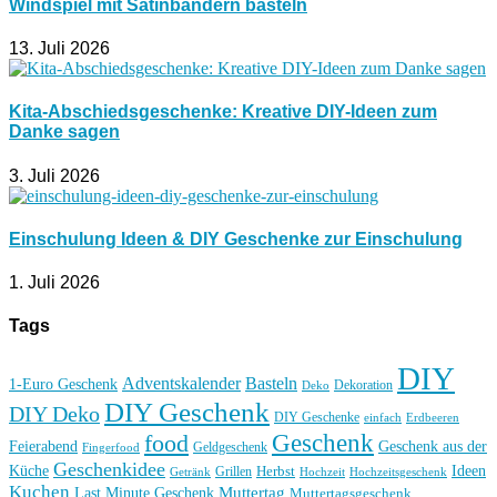
Windspiel mit Satinbändern basteln
13. Juli 2026
Kita-Abschiedsgeschenke: Kreative DIY-Ideen zum
Danke sagen
3. Juli 2026
Einschulung Ideen & DIY Geschenke zur Einschulung
1. Juli 2026
Tags
DIY
Basteln
Adventskalender
1-Euro Geschenk
Deko
Dekoration
DIY Geschenk
DIY Deko
DIY Geschenke
einfach
Erdbeeren
Geschenk
food
Feierabend
Geschenk aus der
Geldgeschenk
Fingerfood
Geschenkidee
Küche
Ideen
Grillen
Herbst
Getränk
Hochzeit
Hochzeitsgeschenk
Kuchen
Muttertag
Last Minute Geschenk
Muttertagsgeschenk