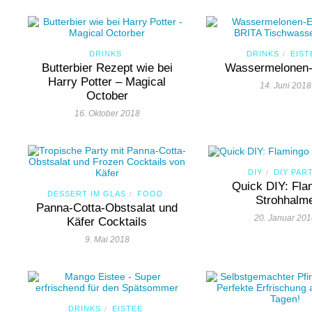
DRINKS
DRINKS
EIST
/
Butterbier Rezept wie bei
Wassermelonen-
Harry Potter – Magical
14. Juni 2018
October
16. Oktober 2018
DIY
DIY PAR
/
Quick DIY: Fla
DESSERT IM GLAS
FOOD
/
Strohhalm
Panna-Cotta-Obstsalat und
20. Januar 20
Käfer Cocktails
9. Mai 2018
DRINKS
EISTEE
/