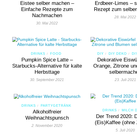
Eistee selber machen –
Erdbeer-Limes – s
Einfache Rezepte zum
Rezept zum selbe
Nachmachen
28. Mai 2022
30. Mai 2022
DRINKS
FOOD
DIY
DIY DEKO
DI
/
/
/
Pumpkin Spice Latte –
Dekorative Eiswü
Starbucks-Alternative für kalte
Orange, Zitrone u
Herbsttage
selbermach
30. September 2021
23. Juli 2021
DRINKS
PARTYGETRÄNK
/
DRINKS
MILCH 
/
Alkoholfreier
Der Trend 2020: 
Weihnachtspunsch
(Eis)Kaffee (ohne
2. November 2020
5. Juli 2020