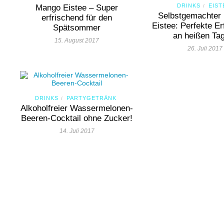
DRINKS
EIST
Mango Eistee – Super
/
Selbstgemachter 
erfrischend für den
Eistee: Perfekte Er
Spätsommer
an heißen Ta
15. August 2017
26. Juli 2017
DRINKS
PARTYGETRÄNK
/
Alkoholfreier Wassermelonen-
Beeren-Cocktail ohne Zucker!
14. Juli 2017