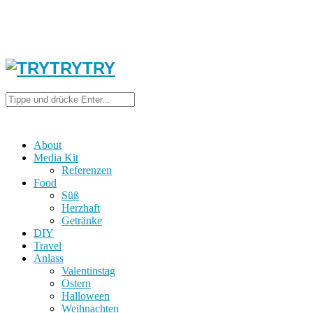
About
Media Kit
Referenzen
Food
Süß
Herzhaft
Getränke
DIY
Travel
Anlass
Valentinstag
Ostern
Halloween
Weihnachten