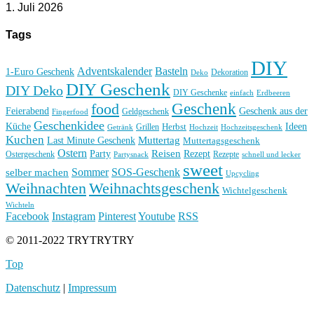
1. Juli 2026
Tags
DIY
Basteln
Adventskalender
1-Euro Geschenk
Deko
Dekoration
DIY Geschenk
DIY Deko
DIY Geschenke
einfach
Erdbeeren
Geschenk
food
Feierabend
Geschenk aus der
Geldgeschenk
Fingerfood
Geschenkidee
Küche
Ideen
Grillen
Herbst
Getränk
Hochzeit
Hochzeitsgeschenk
Kuchen
Muttertag
Last Minute Geschenk
Muttertagsgeschenk
Ostern
Reisen
Rezept
Party
Ostergeschenk
Rezepte
Partysnack
schnell und lecker
sweet
Sommer
SOS-Geschenk
selber machen
Upcycling
Weihnachten
Weihnachtsgeschenk
Wichtelgeschenk
Wichteln
Facebook
Instagram
Pinterest
Youtube
RSS
© 2011-2022 TRYTRYTRY
Top
Datenschutz
|
Impressum