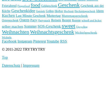
Geschenk
food
Feierabend
Geschenk aus der
Geldgeschenk
Fingerfood
Geschenkidee
Küche
Ideen
Grillen
Herbst
Getränk
Hochzeit
Hochzeitsgeschenk
Kuchen
Muttertag
Last Minute Geschenk
Muttertagsgeschenk
Ostern
Reisen
Rezept
Party
Ostergeschenk
Rezepte
Partysnack
schnell und lecker
sweet
Sommer
SOS-Geschenk
selber machen
Upcycling
Weihnachten
Weihnachtsgeschenk
Wichtelgeschenk
Wichteln
Facebook
Instagram
Pinterest
Youtube
RSS
© 2011-2022 TRYTRYTRY
Top
Datenschutz
|
Impressum