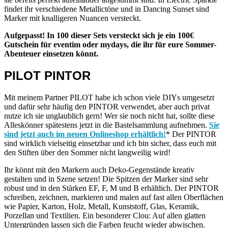
findet ihr verschiedene Metallictöne und in Dancing Sunset sind
Marker mit knalligeren Nuancen versteckt.
Aufgepasst! In 100 dieser Sets versteckt sich je ein 100€
Gutschein für eventim oder mydays, die ihr für eure Sommer-
Abenteuer einsetzen könnt.
PILOT PINTOR
Mit meinem Partner PILOT habe ich schon viele DIYs umgesetzt
und dafür sehr häufig den PINTOR verwendet, aber auch privat
nutze ich sie unglaublich gern! Wer sie noch nicht hat, sollte diese
Alleskönner spätestens jetzt in die Bastelsammlung aufnehmen.
Sie
sind jetzt auch im neuen Onlineshop erhältlich!
* Der PINTOR
sind wirklich vielseitig einsetzbar und ich bin sicher, dass euch mit
den Stiften über den Sommer nicht langweilig wird!
Ihr könnt mit den Markern auch Deko-Gegenstände kreativ
gestalten und in Szene setzen! Die Spitzen der Marker sind sehr
robust und in den Stärken EF, F, M und B erhältlich. Der PINTOR
schreiben, zeichnen, markieren und malen auf fast allen Oberflächen
wie Papier, Karton, Holz, Metall, Kunststoff, Glas, Keramik,
Porzellan und Textilien. Ein besonderer Clou: Auf allen glatten
Untergründen lassen sich die Farben feucht wieder abwischen.