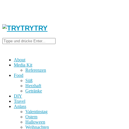
About
Media Kit
Referenzen
Food
Süß
Herzhaft
Getränke
DIY
Travel
Anlass
Valentinstag
Ostern
Halloween
Weihnachten