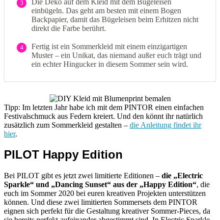
Die Deko auf dem Kleid mit dem Bügeleisen
3
einbügeln. Das geht am besten mit einem Bogen
Backpapier, damit das Bügeleisen beim Erhitzen nicht
direkt die Farbe berührt.
Fertig ist ein Sommerkleid mit einem einzigartigen
4
Muster – ein Unikat, das niemand außer euch trägt und
ein echter Hingucker in diesem Sommer sein wird.
Tipp: Im letzten Jahr habe ich mit dem PINTOR einen einfachen
Festivalschmuck aus Federn kreiert. Und den könnt ihr natürlich
zusätzlich zum Sommerkleid gestalten –
die Anleitung findet ihr
hier
.
PILOT Happy Edition
Bei PILOT gibt es jetzt zwei limitierte Editionen –
die „Electric
Sparkle“ und „Dancing Sunset“ aus der „Happy Edition“
, die
euch im Sommer 2020 bei euren kreativen Projekten unterstützen
können. Und diese zwei limitierten Sommersets dem PINTOR
eignen sich perfekt für die Gestaltung kreativer Sommer-Pieces, da
sie bereits perfekt aufeinander abgestimmt sind. In Electric Sparkle