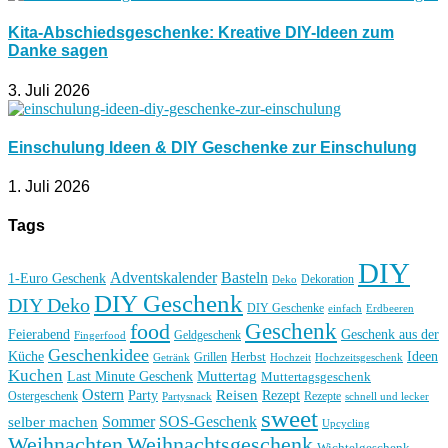
Kita-Abschiedsgeschenke: Kreative DIY-Ideen zum
Danke sagen
3. Juli 2026
Einschulung Ideen & DIY Geschenke zur Einschulung
1. Juli 2026
Tags
DIY
Basteln
Adventskalender
1-Euro Geschenk
Deko
Dekoration
DIY Geschenk
DIY Deko
DIY Geschenke
einfach
Erdbeeren
Geschenk
food
Feierabend
Geschenk aus der
Geldgeschenk
Fingerfood
Geschenkidee
Küche
Ideen
Grillen
Herbst
Getränk
Hochzeit
Hochzeitsgeschenk
Kuchen
Muttertag
Last Minute Geschenk
Muttertagsgeschenk
Ostern
Reisen
Rezept
Party
Ostergeschenk
Rezepte
Partysnack
schnell und lecker
sweet
Sommer
SOS-Geschenk
selber machen
Upcycling
Weihnachten
Weihnachtsgeschenk
Wichtelgeschenk