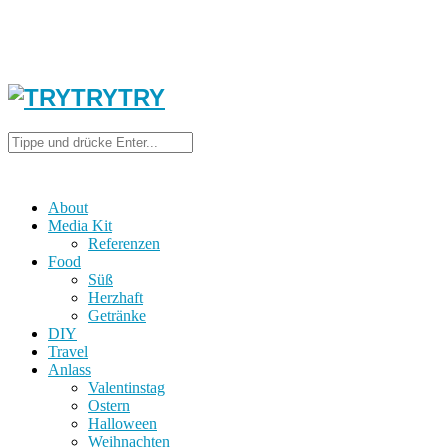
About
Media Kit
Referenzen
Food
Süß
Herzhaft
Getränke
DIY
Travel
Anlass
Valentinstag
Ostern
Halloween
Weihnachten