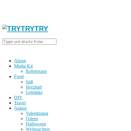
About
Media Kit
Referenzen
Food
Süß
Herzhaft
Getränke
DIY
Travel
Anlass
Valentinstag
Ostern
Halloween
Weihnachten