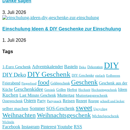
Danke sagen
3. Juli 2026
Einschulung Ideen & DIY Geschenke zur Einschulung
1. Juli 2026
Tags
DIY
Basteln
Adventskalender
1-Euro Geschenk
Deko
Dekoration
DIY Geschenk
DIY Deko
DIY Geschenke
einfach
Erdbeeren
Geschenk
food
Feierabend
Geschenk aus der
Geldgeschenk
Fingerfood
Geschenkidee
Küche
Ideen
Grillen
Herbst
Getränk
Hochzeit
Hochzeitsgeschenk
Kuchen
Muttertag
Last Minute Geschenk
Muttertagsgeschenk
Ostern
Reisen
Rezept
Party
Ostergeschenk
Rezepte
Partysnack
schnell und lecker
sweet
Sommer
SOS-Geschenk
selber machen
Upcycling
Weihnachten
Weihnachtsgeschenk
Wichtelgeschenk
Wichteln
Facebook
Instagram
Pinterest
Youtube
RSS