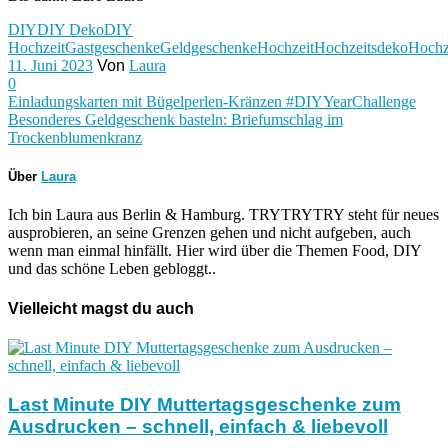
DIY
DIY Deko
DIY
Hochzeit
Gastgeschenke
Geldgeschenke
Hochzeit
Hochzeitsdeko
Hochz
11. Juni 2023
Von
Laura
0
Einladungskarten mit Bügelperlen-Kränzen #DIYYearChallenge
Besonderes Geldgeschenk basteln: Briefumschlag im
Trockenblumenkranz
Über
Laura
Ich bin Laura aus Berlin & Hamburg. TRYTRYTRY steht für neues
ausprobieren, an seine Grenzen gehen und nicht aufgeben, auch
wenn man einmal hinfällt. Hier wird über die Themen Food, DIY
und das schöne Leben gebloggt..
Vielleicht magst du auch
Last Minute DIY Muttertagsgeschenke zum
Ausdrucken – schnell, einfach & liebevoll