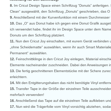
8.
Im Cricut Design Space einen Schriftzug “Donuts” anfertigen. Ic
Clean“ ausgewählt, den Schriftzug „Donuts“ geschrieben, das O 
9.
Anschließend mit der Kurvenfunktion mit einem Durchmesser 
10.
Das „O“ aus Donut habe ich gegen eine Donut Grafik ausgetau
ich verwendet habe, findet ihr im Design Space unter dem Na
Donuts um den Schriftzug platziert.
11.
Nun den Cricut Joy einschalten, mit eurem Gerät verbinden u
„ohne Scheidematte“ auswählen, wenn ihr auch Smart Materialie
Permanent“ auswählen.
12.
Feinschnittklinge in den Cricut Joy einlegen, Material einsch
Elemente nacheinander zuschneiden. Dabei den Anweisungen i
13.
Die fertig geschnittenen Elementstücke mit der Schere zurec
erleichtern.
14.
Mit den Entgitterungshaken das nicht benötigte Vinyl entfern
15.
Transfer Tape in der Größe der einzelnen Teile ausschneiden
mehrfach verwenden!
16.
Anschließend das Tape auf die einzelnen Teile aufkleben un
17.
Nun wird die Trägerfolie vom Vinyl vorsichtig abziehen, sodas