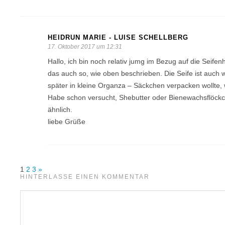
HEIDRUN MARIE - LUISE SCHELLBERG
17. Oktober 2017 um 12:31
Hallo, ich bin noch relativ jumg im Bezug auf die Seifen
das auch so, wie oben beschrieben. Die Seife ist auc
später in kleine Organza – Säckchen verpacken wollte, 
Habe schon versucht, Shebutter oder Bienewachsflöckc
ähnlich.
liebe Grüße
1
2
3
»
HINTERLASSE EINEN KOMMENTAR