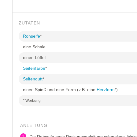
ZUTATEN
Rohseife
*
eine Schale
einen Löffel
Seifenfarbe
*
Seifenduft
*
einen Spieß und eine Form (z.B. eine
Herzform
*)
* Werbung
ANLEITUNG
1
Die Rohseife nach Packungsanleitung schmelzen. Meist