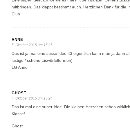
Eine super Idee, ich werde es mal mit den ganzen Seifenstückc
mitbringen. Das klappt bestimmt auch. Herzlichen Dank für die I
Club
ANNE
5. Oktober 2015 um 15:25
Das ist ja mal eine süsse Idee <3 eigentlich kann man ja dann al
lustige / schöne Eiswürfelformen)
LG Anne
GHOST
4. Oktober 2015 um 15:24
Das ist mal eine super Idee. Die kleinen Herzchen sehen wirklich
Klasse!
Ghost