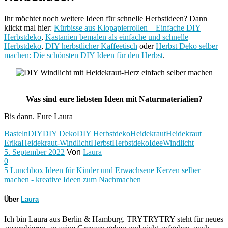
Ihr möchtet noch weitere Ideen für schnelle Herbstideen? Dann
klickt mal hier:
Kürbisse aus Klopapierrollen – Einfache DIY
Herbstdeko
,
Kastanien bemalen als einfache und schnelle
Herbstdeko
,
DIY herbstlicher Kaffeetisch
oder
Herbst Deko selber
machen: Die schönsten DIY Ideen für den Herbst
.
Was sind eure liebsten Ideen mit Naturmaterialien?
Bis dann. Eure Laura
Basteln
DIY
DIY Deko
DIY Herbstdeko
Heidekraut
Heidekraut
Erika
Heidekraut-Windlicht
Herbst
Herbstdeko
Idee
Windlicht
5. September 2022
Von
Laura
0
5 Lunchbox Ideen für Kinder und Erwachsene
Kerzen selber
machen - kreative Ideen zum Nachmachen
Über
Laura
Ich bin Laura aus Berlin & Hamburg. TRYTRYTRY steht für neues