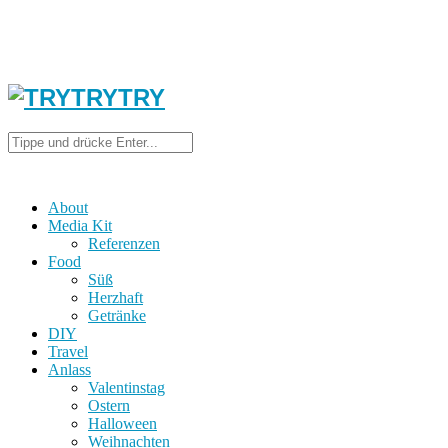
About
Media Kit
Referenzen
Food
Süß
Herzhaft
Getränke
DIY
Travel
Anlass
Valentinstag
Ostern
Halloween
Weihnachten