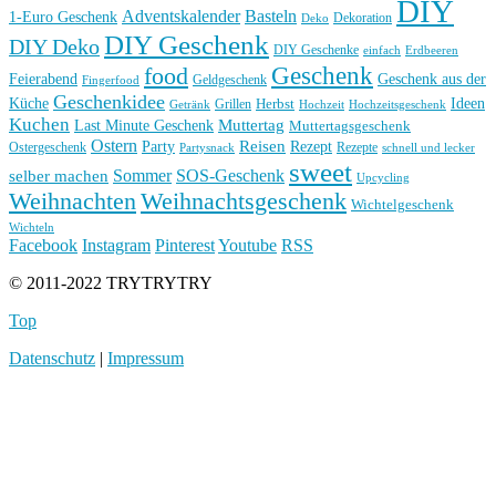
DIY
Basteln
Adventskalender
1-Euro Geschenk
Deko
Dekoration
DIY Geschenk
DIY Deko
DIY Geschenke
einfach
Erdbeeren
Geschenk
food
Feierabend
Geschenk aus der
Geldgeschenk
Fingerfood
Geschenkidee
Küche
Ideen
Grillen
Herbst
Getränk
Hochzeit
Hochzeitsgeschenk
Kuchen
Muttertag
Last Minute Geschenk
Muttertagsgeschenk
Ostern
Reisen
Rezept
Party
Ostergeschenk
Rezepte
Partysnack
schnell und lecker
sweet
Sommer
SOS-Geschenk
selber machen
Upcycling
Weihnachten
Weihnachtsgeschenk
Wichtelgeschenk
Wichteln
Facebook
Instagram
Pinterest
Youtube
RSS
© 2011-2022 TRYTRYTRY
Top
Datenschutz
|
Impressum