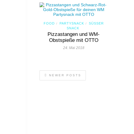
FOOD
PARTYSNACK
SÜSSER S
/
/
NACK
Pizzastangen und WM-
Obstspieße mit OTTO
24. Mai 2018
NEWER POSTS