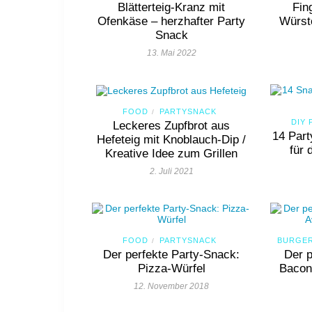
Blätterteig-Kranz mit
Fin
Ofenkäse – herzhafter Party
Würst
Snack
13. Mai 2022
FOOD
PARTYSNACK
/
DIY 
Leckeres Zupfbrot aus
14 Par
Hefeteig mit Knoblauch-Dip /
für 
Kreative Idee zum Grillen
2. Juli 2021
FOOD
PARTYSNACK
BURGE
/
Der perfekte Party-Snack:
Der p
Pizza-Würfel
Bacon
12. November 2018