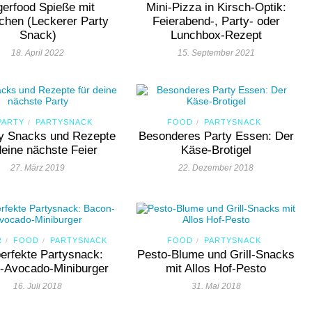
gerfood Spieße mit
Mini-Pizza in Kirsch-Optik:
chen (Leckerer Party
Feierabend-, Party- oder
Snack)
Lunchbox-Rezept
18. April 2022
15. September 2021
PARTY
PARTYSNACK
FOOD
PARTYSNACK
/
/
ty Snacks und Rezepte
Besonderes Party Essen: Der
deine nächste Feier
Käse-Brotigel
27. März 2019
22. Dezember 2018
R
FOOD
PARTYSNACK
FOOD
PARTYSNACK
/
/
/
erfekte Partysnack:
Pesto-Blume und Grill-Snacks
-Avocado-Miniburger
mit Allos Hof-Pesto
16. Juli 2018
31. Mai 2018