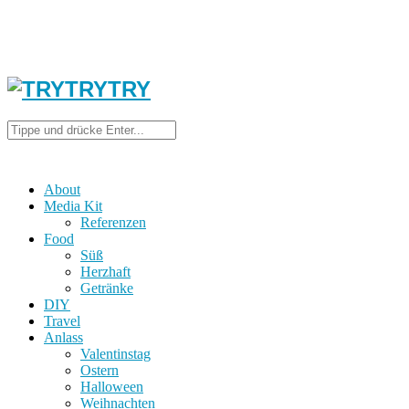
About
Media Kit
Referenzen
Food
Süß
Herzhaft
Getränke
DIY
Travel
Anlass
Valentinstag
Ostern
Halloween
Weihnachten