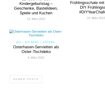
Frühlingsschale mit
Kindergeburtstag –
DIY Frühlings
Geschenke, Bastelideen,
#DIYYearChal
Spiele und Kuchen
10. März 202
12. März 2022
DIY
DIY DEKO
OSTERN
/
/
Osterhasen-Servietten als
Oster-Tischdeko
4. März 2022
NEWER POSTS