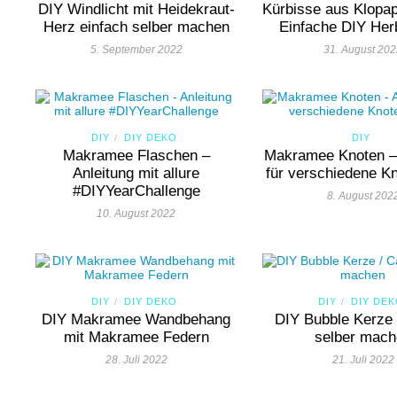
DIY Windlicht mit Heidekraut-
Kürbisse aus Klopapi
Herz einfach selber machen
Einfache DIY Her
5. September 2022
31. August 20
DIY
DIY DEKO
DIY
/
Makramee Flaschen –
Makramee Knoten – 
Anleitung mit allure
für verschiedene K
#DIYYearChallenge
8. August 202
10. August 2022
DIY
DIY DEKO
DIY
DIY DE
/
/
DIY Makramee Wandbehang
DIY Bubble Kerze 
mit Makramee Federn
selber mac
28. Juli 2022
21. Juli 2022