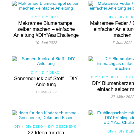
DIY
DIY DEKO
DIY
DIY DE
/
/
Makramee Blumenampel
Makramee Feder / B
selber machen – einfache
einfacher Anleitun
Anleitung #DIYYearChallenge
machen
10. Juni 2022
7. Juni 2022
DIY
DIY DEKO
/
DIY
DIY DEKO
DIY
Sonnendruck auf Stoff – DIY
/
/
DIY Blumenkerzen
Anleitung
einfach selber 
19. Mai 2022
27. März 202
DIY
DIY DEKO
DIY GESCHENK
/
/
DIY
DIY DE
22 Ideen für den
/