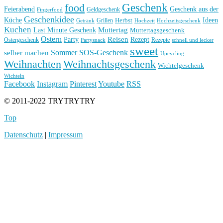
Geschenk
food
Feierabend
Geschenk aus der
Geldgeschenk
Fingerfood
Geschenkidee
Küche
Ideen
Grillen
Herbst
Getränk
Hochzeit
Hochzeitsgeschenk
Kuchen
Muttertag
Last Minute Geschenk
Muttertagsgeschenk
Ostern
Reisen
Rezept
Party
Ostergeschenk
Rezepte
Partysnack
schnell und lecker
sweet
Sommer
SOS-Geschenk
selber machen
Upcycling
Weihnachten
Weihnachtsgeschenk
Wichtelgeschenk
Wichteln
Facebook
Instagram
Pinterest
Youtube
RSS
© 2011-2022 TRYTRYTRY
Top
Datenschutz
|
Impressum