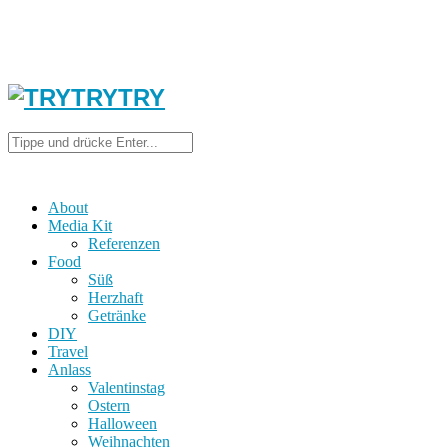
About
Media Kit
Referenzen
Food
Süß
Herzhaft
Getränke
DIY
Travel
Anlass
Valentinstag
Ostern
Halloween
Weihnachten