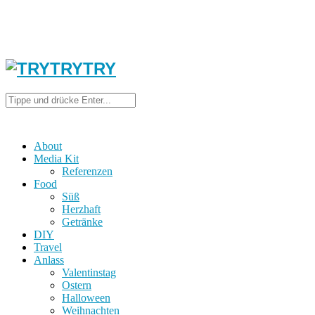
About
Media Kit
Referenzen
Food
Süß
Herzhaft
Getränke
DIY
Travel
Anlass
Valentinstag
Ostern
Halloween
Weihnachten