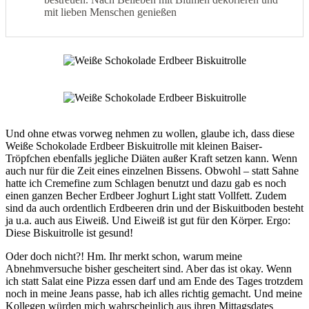
mit lieben Menschen genießen
Und ohne etwas vorweg nehmen zu wollen, glaube ich, dass diese
Weiße Schokolade Erdbeer Biskuitrolle mit kleinen Baiser-
Tröpfchen ebenfalls jegliche Diäten außer Kraft setzen kann. Wenn
auch nur für die Zeit eines einzelnen Bissens. Obwohl – statt Sahne
hatte ich Cremefine zum Schlagen benutzt und dazu gab es noch
einen ganzen Becher Erdbeer Joghurt Light statt Vollfett. Zudem
sind da auch ordentlich Erdbeeren drin und der Biskuitboden besteht
ja u.a. auch aus Eiweiß. Und Eiweiß ist gut für den Körper. Ergo:
Diese Biskuitrolle ist gesund!
Oder doch nicht?! Hm. Ihr merkt schon, warum meine
Abnehmversuche bisher gescheitert sind. Aber das ist okay. Wenn
ich statt Salat eine Pizza essen darf und am Ende des Tages trotzdem
noch in meine Jeans passe, hab ich alles richtig gemacht. Und meine
Kollegen würden mich wahrscheinlich aus ihren Mittagsdates