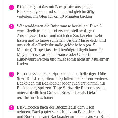
Biskuitteig auf das mit Backpapier ausgelegte
4
Backblech geben und schnell und gleichmäßig
verteilen. Im Ofen für ca. 10 Minuten backen
Währenddessen die Baisermasse herstellen: Eiweiß
5
vom Eigelb trennen und ersteres steif schlagen.
Anschließend nach und nach den Zucker einrieseln
lassen und so lange schlagen, bis die Masse dick wird
uns sich alle Zuckerkristalle gelöst haben (ca. 5
Minuten). Tipp: Das nicht benötigte Eigelb kann für
Mayonaisen, Carbonara Sauce oder Omelett
aufbewahrt werden und muss somit nicht im Mülleimer
landen
Baisermasse in einen Spritzbeutel mit beliebiger Tülle
6
(hier: Rund- und Sterntülle) füllen und auf ein weiteres
Backblech mit Backpapier (oder auch erst einmal nur
Backpapier) spritzen. Tipp: Spritzt die Baisermasse in
unterschiedlichen Größen. So wirkt es als Deko
nachher noch schöner
Biskuitboden nach der Backzeit aus dem Ofen
7
nehmen, Backpapier vorsichtig vom Backblech lösen
und Boden mitsamt Backpapier auf einem großen Brett