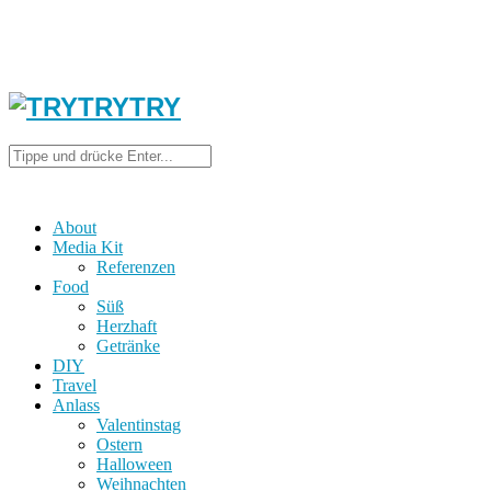
About
Media Kit
Referenzen
Food
Süß
Herzhaft
Getränke
DIY
Travel
Anlass
Valentinstag
Ostern
Halloween
Weihnachten