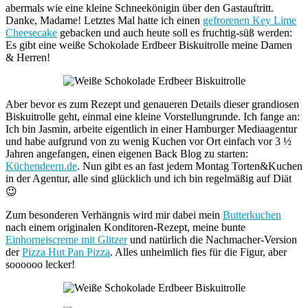
abermals wie eine kleine Schneekönigin über den Gastauftritt.
Danke, Madame! Letztes Mal hatte ich einen
gefrorenen Key Lime
Cheesecake
gebacken und auch heute soll es fruchtig-süß werden:
Es gibt eine weiße Schokolade Erdbeer Biskuitrolle meine Damen
& Herren!
Aber bevor es zum Rezept und genaueren Details dieser grandiosen
Biskuitrolle geht, einmal eine kleine Vorstellungrunde. Ich fange an:
Ich bin Jasmin, arbeite eigentlich in einer Hamburger Mediaagentur
und habe aufgrund von zu wenig Kuchen vor Ort einfach vor 3 ½
Jahren angefangen, einen eigenen Back Blog zu starten:
Küchendeern.de
. Nun gibt es an fast jedem Montag Torten&Kuchen
in der Agentur, alle sind glücklich und ich bin regelmäßig auf Diät
😉
Zum besonderen Verhängnis wird mir dabei mein
Butterkuchen
nach einem originalen Konditoren-Rezept, meine bunte
Einhorneiscreme mit Glitzer
und natürlich die Nachmacher-Version
der
Pizza Hut Pan Pizza
. Alles unheimlich fies für die Figur, aber
soooooo lecker!