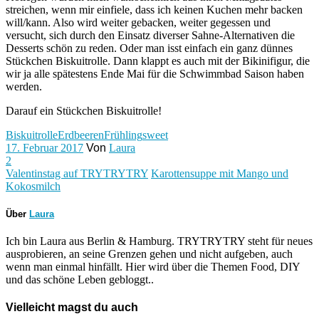
streichen, wenn mir einfiele, dass ich keinen Kuchen mehr backen
will/kann. Also wird weiter gebacken, weiter gegessen und
versucht, sich durch den Einsatz diverser Sahne-Alternativen die
Desserts schön zu reden. Oder man isst einfach ein ganz dünnes
Stückchen Biskuitrolle. Dann klappt es auch mit der Bikinifigur, die
wir ja alle spätestens Ende Mai für die Schwimmbad Saison haben
werden.
Darauf ein Stückchen Biskuitrolle!
Biskuitrolle
Erdbeeren
Frühling
sweet
17. Februar 2017
Von
Laura
2
Valentinstag auf TRYTRYTRY
Karottensuppe mit Mango und
Kokosmilch
Über
Laura
Ich bin Laura aus Berlin & Hamburg. TRYTRYTRY steht für neues
ausprobieren, an seine Grenzen gehen und nicht aufgeben, auch
wenn man einmal hinfällt. Hier wird über die Themen Food, DIY
und das schöne Leben gebloggt..
Vielleicht magst du auch