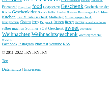
DIY Geschenke
einfach
Erdbeeren
Geschenk
food
Feierabend
Geschenk aus der
Geldgeschenk
Fingerfood
Geschenkidee
Küche
Ideen
Grillen
Herbst
Getränk
Hochzeit
Hochzeitsgeschenk
Kuchen
Muttertag
Last Minute Geschenk
Muttertagsgeschenk
Ostern
Reisen
Rezept
Party
Ostergeschenk
Rezepte
Partysnack
schnell und lecker
sweet
Sommer
SOS-Geschenk
selber machen
Upcycling
Weihnachten
Weihnachtsgeschenk
Wichtelgeschenk
Wichteln
Facebook
Instagram
Pinterest
Youtube
RSS
© 2011-2022 TRYTRYTRY
Top
Datenschutz
|
Impressum