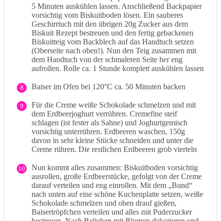
5 Minuten auskühlen lassen. Anschließend Backpapier
vorsichtig vom Biskuitboden lösen. Ein sauberes
Geschirrtuch mit den übrigen 20g Zucker aus dem
Biskuit Rezept bestreuen und den fertig gebackenen
Biskuitteig vom Backblech auf das Handtuch setzen
(Oberseite nach oben!). Nun den Teig zusammen mit
dem Handtuch von der schmaleren Seite her eng
aufrollen. Rolle ca. 1 Stunde komplett auskühlen lassen
Baiser im Ofen bei 120°C ca. 50 Minuten backen
8
Für die Creme weiße Schokolade schmelzen und mit
9
dem Erdbeerjoghurt verrühren. Cremefine steif
schlagen (ist fester als Sahne) und Joghurtgemisch
vorsichtig unterrühren. Erdbeeren waschen, 150g
davon in sehr kleine Stücke schneiden und unter die
Creme rühren. Die restlichen Erdbeeren grob vierteln
Nun kommt alles zusammen: Biskuitboden vorsichtig
10
ausrollen, große Erdbeerstücke, gefolgt von der Creme
darauf verteilen und eng einrollen. Mit dem „Bund“
nach unten auf eine schöne Kuchenplatte setzen, weiße
Schokolade schmelzen und oben drauf gießen,
Baisertröpfchen verteilen und alles mit Puderzucker
bestreuen. Nach Belieben mit Blumen dekorieren und