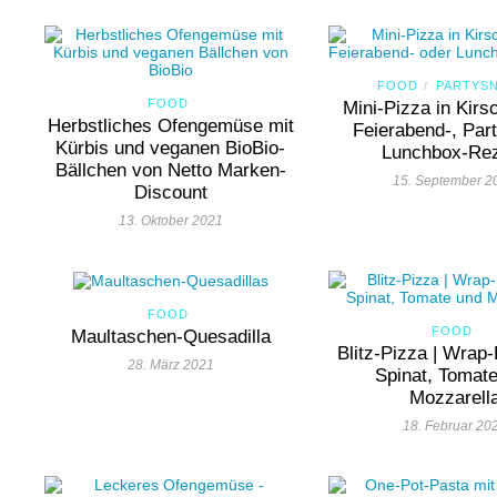
FOOD
PARTYS
/
FOOD
Mini-Pizza in Kirs
Herbstliches Ofengemüse mit
Feierabend-, Par
Kürbis und veganen BioBio-
Lunchbox-Re
Bällchen von Netto Marken-
15. September 2
Discount
13. Oktober 2021
FOOD
FOOD
Maultaschen-Quesadilla
Blitz-Pizza | Wrap-
28. März 2021
Spinat, Tomat
Mozzarell
18. Februar 20