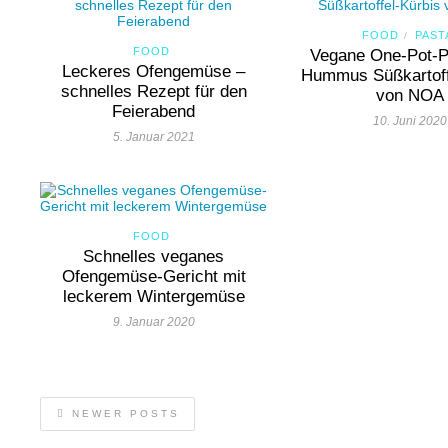
FOOD
PAST
/
FOOD
Vegane One-Pot-P
Leckeres Ofengemüse –
Hummus Süßkartoff
schnelles Rezept für den
von NOA
Feierabend
10. Juni 2020
5. Januar 2021
FOOD
Schnelles veganes
Ofengemüse-Gericht mit
leckerem Wintergemüse
9. Januar 2020
NEWER POSTS