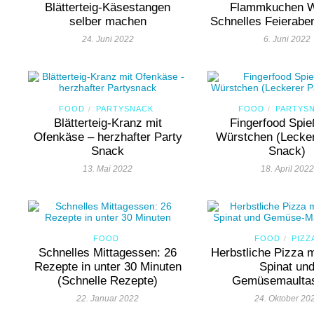
Blätterteig-Käsestangen
Flammkuchen W
selber machen
Schnelles Feierabe
24. Juni 2022
6. Juni 2022
FOOD
PARTYSNACK
FOOD
PARTYS
/
/
Blätterteig-Kranz mit
Fingerfood Spie
Ofenkäse – herzhafter Party
Würstchen (Lecker
Snack
Snack)
13. Mai 2022
18. April 2022
FOOD
FOOD
PIZZ
/
Schnelles Mittagessen: 26
Herbstliche Pizza m
Rezepte in unter 30 Minuten
Spinat un
(Schnelle Rezepte)
Gemüsemaulta
22. Januar 2022
24. Oktober 20