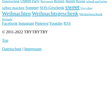
Ostern
Reisen
Rezept
Party
Ostergeschenk
Rezepte
Partysnack
schnell und lecker
sweet
Sommer
SOS-Geschenk
selber machen
Upcycling
Weihnachten
Weihnachtsgeschenk
Wichtelgeschenk
Wichteln
Facebook
Instagram
Pinterest
Youtube
RSS
© 2011-2022 TRYTRYTRY
Top
Datenschutz
|
Impressum