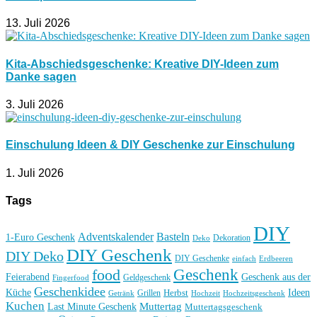
13. Juli 2026
Kita-Abschiedsgeschenke: Kreative DIY-Ideen zum
Danke sagen
3. Juli 2026
Einschulung Ideen & DIY Geschenke zur Einschulung
1. Juli 2026
Tags
DIY
Basteln
Adventskalender
1-Euro Geschenk
Deko
Dekoration
DIY Geschenk
DIY Deko
DIY Geschenke
einfach
Erdbeeren
Geschenk
food
Feierabend
Geschenk aus der
Geldgeschenk
Fingerfood
Geschenkidee
Küche
Ideen
Grillen
Herbst
Getränk
Hochzeit
Hochzeitsgeschenk
Kuchen
Muttertag
Last Minute Geschenk
Muttertagsgeschenk