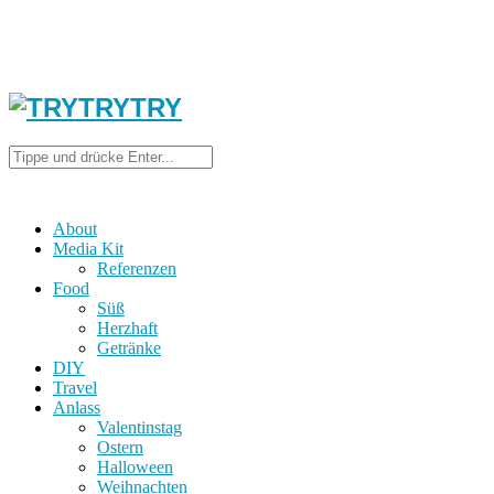
About
Media Kit
Referenzen
Food
Süß
Herzhaft
Getränke
DIY
Travel
Anlass
Valentinstag
Ostern
Halloween
Weihnachten