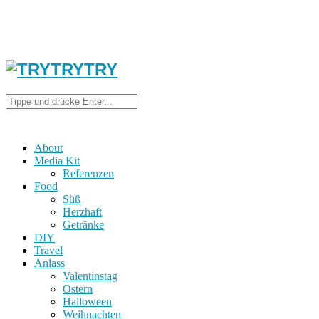
About
Media Kit
Referenzen
Food
Süß
Herzhaft
Getränke
DIY
Travel
Anlass
Valentinstag
Ostern
Halloween
Weihnachten