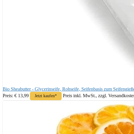
Bio Sheabutter - Glycerinseife, Rohseife, Seifenbasis zum Seifengi
Preis: € 13,99
Preis inkl. MwSt., zzgl. Versandkoste
Jetzt kaufen*