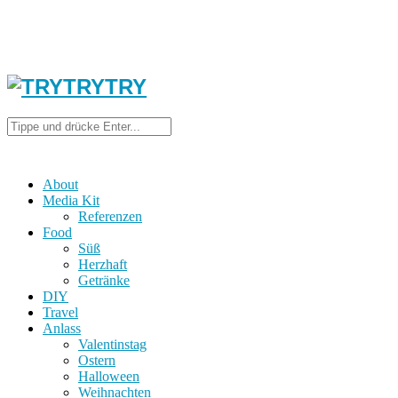
About
Media Kit
Referenzen
Food
Süß
Herzhaft
Getränke
DIY
Travel
Anlass
Valentinstag
Ostern
Halloween
Weihnachten