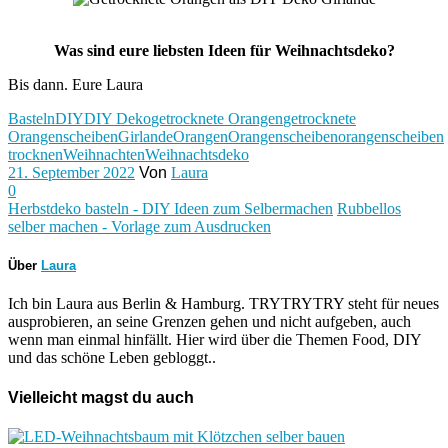
Was sind eure liebsten Ideen für Weihnachtsdeko?
Bis dann. Eure Laura
Basteln
DIY
DIY Deko
getrocknete Orangen
getrocknete
Orangenscheiben
Girlande
Orangen
Orangenscheiben
orangenscheiben
trocknen
Weihnachten
Weihnachtsdeko
21. September 2022
Von
Laura
0
Herbstdeko basteln - DIY Ideen zum Selbermachen
Rubbellos
selber machen - Vorlage zum Ausdrucken
Über
Laura
Ich bin Laura aus Berlin & Hamburg. TRYTRYTRY steht für neues
ausprobieren, an seine Grenzen gehen und nicht aufgeben, auch
wenn man einmal hinfällt. Hier wird über die Themen Food, DIY
und das schöne Leben gebloggt..
Vielleicht magst du auch