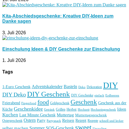
Kita-Abschiedsgeschenke: Kreative DIY-Ideen zum
Danke sagen
3. Juli 2026
Einschulung Ideen & DIY Geschenke zur Einschulung
1. Juli 2026
Tags
DIY
Basteln
Adventskalender
1-Euro Geschenk
Deko
Dekoration
DIY Geschenk
DIY Deko
DIY Geschenke
einfach
Erdbeeren
Geschenk
food
Feierabend
Geschenk aus der
Geldgeschenk
Fingerfood
Geschenkidee
Küche
Ideen
Grillen
Herbst
Getränk
Hochzeit
Hochzeitsgeschenk
Kuchen
Muttertag
Last Minute Geschenk
Muttertagsgeschenk
Ostern
Reisen
Rezept
Party
Ostergeschenk
Rezepte
Partysnack
schnell und lecker
sweet
Sommer
SOS-Geschenk
selber machen
Upcycling