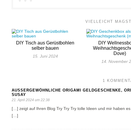
VIELLEICHT MAGS
DIY Tisch aus Gerüstbohlen
DIY Wellnessbo
selber bauen
Weihnachtsgesche
Dove)
15. Juni 2024
14. November 
1 KOMMENT
AUSSERGEWÖHNLICHE ORIGAMI GELDGESCHENKE, ORIGA
USAY
21. April 2024 um 22:38
[…] zeigt auf Ihren Blog Try Try Try tolle Ideen und mir habe
[…]