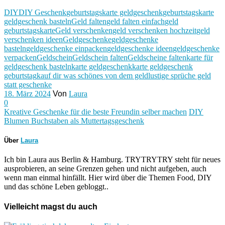
DIY
DIY Geschenk
geburtstagskarte geldgeschenk
geburtstagskarte
geldgeschenk basteln
Geld falten
geld falten einfach
geld
geburtstagskarte
Geld verschenken
geld verschenken hochzeit
geld
verschenken ideen
Geldgeschenke
geldgeschenke
basteln
geldgeschenke einpacken
geldgeschenke ideen
geldgeschenke
verpacken
Geldschein
Geldschein falten
Geldscheine falten
karte für
geldgeschenk basteln
karte geldgeschenk
karte geldgeschenk
geburtstag
kauf dir was schönes von dem geld
lustige sprüche geld
statt geschenke
18. März 2024
Von
Laura
0
Kreative Geschenke für die beste Freundin selber machen
DIY
Blumen Buchstaben als Muttertagsgeschenk
Über
Laura
Ich bin Laura aus Berlin & Hamburg. TRYTRYTRY steht für neues
ausprobieren, an seine Grenzen gehen und nicht aufgeben, auch
wenn man einmal hinfällt. Hier wird über die Themen Food, DIY
und das schöne Leben gebloggt..
Vielleicht magst du auch