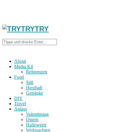
About
Media Kit
Referenzen
Food
Süß
Herzhaft
Getränke
DIY
Travel
Anlass
Valentinstag
Ostern
Halloween
Weihnachten