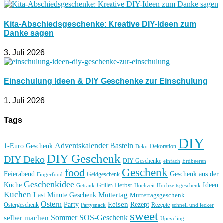
Kita-Abschiedsgeschenke: Kreative DIY-Ideen zum
Danke sagen
3. Juli 2026
Einschulung Ideen & DIY Geschenke zur Einschulung
1. Juli 2026
Tags
DIY
Basteln
Adventskalender
1-Euro Geschenk
Deko
Dekoration
DIY Geschenk
DIY Deko
DIY Geschenke
einfach
Erdbeeren
Geschenk
food
Feierabend
Geschenk aus der
Geldgeschenk
Fingerfood
Geschenkidee
Küche
Ideen
Grillen
Herbst
Getränk
Hochzeit
Hochzeitsgeschenk
Kuchen
Muttertag
Last Minute Geschenk
Muttertagsgeschenk
Ostern
Reisen
Rezept
Party
Ostergeschenk
Rezepte
Partysnack
schnell und lecker
sweet
Sommer
SOS-Geschenk
selber machen
Upcycling