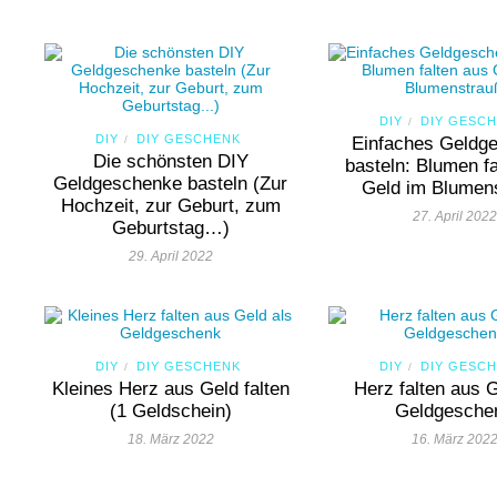
DIY
DIY GESC
/
DIY
DIY GESCHENK
/
Einfaches Geldg
Die schönsten DIY
basteln: Blumen f
Geldgeschenke basteln (Zur
Geld im Blumen
Hochzeit, zur Geburt, zum
27. April 2022
Geburtstag…)
29. April 2022
DIY
DIY GESCHENK
DIY
DIY GESC
/
/
Kleines Herz aus Geld falten
Herz falten aus G
(1 Geldschein)
Geldgesche
18. März 2022
16. März 202