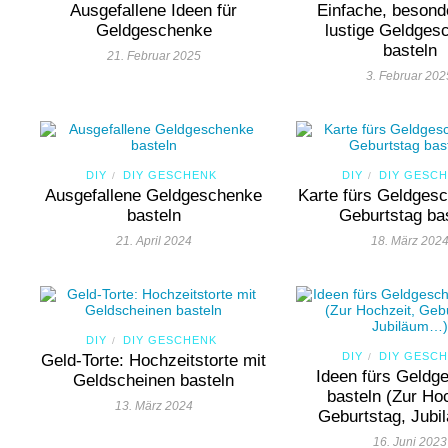
Ausgefallene Ideen für
Einfache, besond
Geldgeschenke
lustige Geldges
basteln
21. Februar 2025
3. Februar 202
DIY
DIY GESCHENK
DIY
DIY GESC
/
/
Ausgefallene Geldgeschenke
Karte fürs Geldges
basteln
Geburtstag ba
21. April 2024
18. März 202
DIY
DIY GESCHENK
/
DIY
DIY GESC
Geld-Torte: Hochzeitstorte mit
/
Ideen fürs Geldg
Geldscheinen basteln
basteln (Zur Hoc
13. März 2024
Geburtstag, Jub
16. Juni 2023