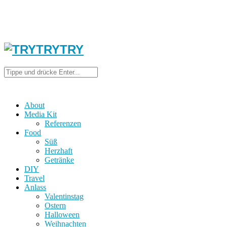
About
Media Kit
Referenzen
Food
Süß
Herzhaft
Getränke
DIY
Travel
Anlass
Valentinstag
Ostern
Halloween
Weihnachten