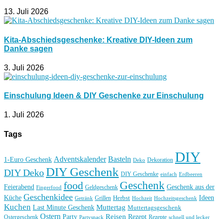
13. Juli 2026
Kita-Abschiedsgeschenke: Kreative DIY-Ideen zum
Danke sagen
3. Juli 2026
Einschulung Ideen & DIY Geschenke zur Einschulung
1. Juli 2026
Tags
DIY
Basteln
Adventskalender
1-Euro Geschenk
Deko
Dekoration
DIY Geschenk
DIY Deko
DIY Geschenke
einfach
Erdbeeren
Geschenk
food
Feierabend
Geschenk aus der
Geldgeschenk
Fingerfood
Geschenkidee
Küche
Ideen
Grillen
Herbst
Getränk
Hochzeit
Hochzeitsgeschenk
Kuchen
Muttertag
Last Minute Geschenk
Muttertagsgeschenk
Ostern
Reisen
Rezept
Party
Ostergeschenk
Rezepte
Partysnack
schnell und lecker