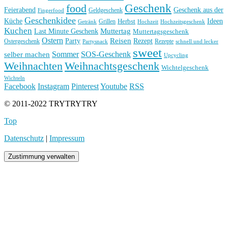
Geschenk
food
Feierabend
Geschenk aus der
Geldgeschenk
Fingerfood
Geschenkidee
Küche
Ideen
Grillen
Herbst
Getränk
Hochzeit
Hochzeitsgeschenk
Kuchen
Muttertag
Last Minute Geschenk
Muttertagsgeschenk
Ostern
Reisen
Rezept
Party
Ostergeschenk
Rezepte
Partysnack
schnell und lecker
sweet
Sommer
SOS-Geschenk
selber machen
Upcycling
Weihnachten
Weihnachtsgeschenk
Wichtelgeschenk
Wichteln
Facebook
Instagram
Pinterest
Youtube
RSS
© 2011-2022 TRYTRYTRY
Top
Datenschutz
|
Impressum
Zustimmung verwalten