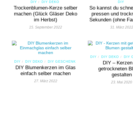
DIY
DIY DEKO
DIY
/
Trockenblumen-Kerze selber
So kannst du schne
machen (Glück Gläser Deko
pressen und trock
im Herbst)
Sekunden (ohne Far
15. September 2022
31. März 202
DIY
DIY DEKO
DIY
/
/
DIY
DIY DEKO
DIY GESCHENK
/
/
DIY – Kerzen
DIY Blumenkerzen im Glas
getrockneten B
einfach selber machen
gestalten
27. März 2022
23. Mai 2020