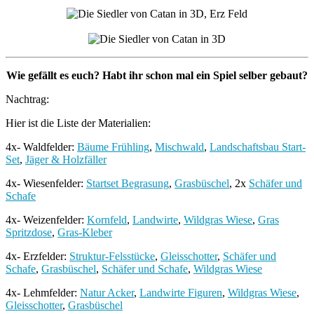
Wie gefällt es euch? Habt ihr schon mal ein Spiel selber gebaut?
Nachtrag:
Hier ist die Liste der Materialien:
4x- Waldfelder:
Bäume Frühling
,
Mischwald
,
Landschaftsbau Start-
Set
,
Jäger & Holzfäller
4x- Wiesenfelder:
Startset Begrasung
,
Grasbüschel
, 2x
Schäfer und
Schafe
4x- Weizenfelder:
Kornfeld
,
Landwirte
,
Wildgras Wiese
,
Gras
Spritzdose
,
Gras-Kleber
4x- Erzfelder:
Struktur-Felsstücke
,
Gleisschotter
,
Schäfer und
Schafe
,
Grasbüschel
,
Schäfer und Schafe
,
Wildgras Wiese
4x- Lehmfelder:
Natur Acker
,
Landwirte Figuren
,
Wildgras Wiese
,
Gleisschotter
,
Grasbüschel