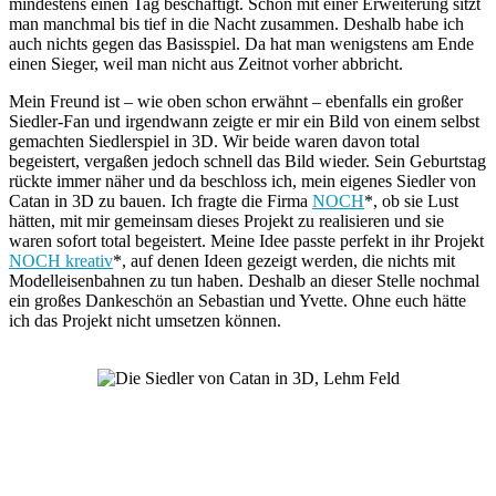
mindestens einen Tag beschäftigt. Schon mit einer Erweiterung sitzt
man manchmal bis tief in die Nacht zusammen. Deshalb habe ich
auch nichts gegen das Basisspiel. Da hat man wenigstens am Ende
einen Sieger, weil man nicht aus Zeitnot vorher abbricht.
Mein Freund ist – wie oben schon erwähnt – ebenfalls ein großer
Siedler-Fan und irgendwann zeigte er mir ein Bild von einem selbst
gemachten Siedlerspiel in 3D. Wir beide waren davon total
begeistert, vergaßen jedoch schnell das Bild wieder. Sein Geburtstag
rückte immer näher und da beschloss ich, mein eigenes Siedler von
Catan in 3D zu bauen. Ich fragte die Firma
NOCH
*, ob sie Lust
hätten, mit mir gemeinsam dieses Projekt zu realisieren und sie
waren sofort total begeistert. Meine Idee passte perfekt in ihr Projekt
NOCH kreativ
*, auf denen Ideen gezeigt werden, die nichts mit
Modelleisenbahnen zu tun haben. Deshalb an dieser Stelle nochmal
ein großes Dankeschön an Sebastian und Yvette. Ohne euch hätte
ich das Projekt nicht umsetzen können.