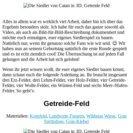
Alles in allem war es wirklich viel Arbeit, daher bin ich über das
Ergebnis besonders stolz. Ich habe für euch das ganze sowohl als
Video, als auch als Bild-für-Bild-Beschreibung dokumentiert und
möchte euch ermutigen, euer eigenes Siedlerspiel zu bauen.
Natürlich nur, wenn ihr genauso solche Fans wie wir seid. 😉 Wir
haben nun an seinem Geburtstag natürlich die erste Runde gespielt
und es ist echt ziemlich cool! Die Überraschung ist auf jeden Fall
gelungen und die Arbeit hat sich gelohnt!
Wenn ihr jetzt wissen wollt, ihr euer eigenes Siedler bauen könnt,
dann schaut euch die folgende Anleitung an. Ihr braucht insgesamt
drei Erz-Felder, drei Lehm-Felder, vier Holz-Felder, vier Getreide-
Felder, vier Wolle-Felder, ein Wüsten-Feld und sechs Meer-/Hafen-
Felder. So geht’s:
Getreide-Feld
Materialien:
Kornfeld
,
Landwirte Figuren
,
Wildgras Wiese
,
Gras
Spritzdose
,
Gras-Kleber