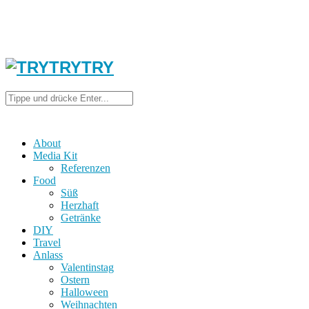
About
Media Kit
Referenzen
Food
Süß
Herzhaft
Getränke
DIY
Travel
Anlass
Valentinstag
Ostern
Halloween
Weihnachten