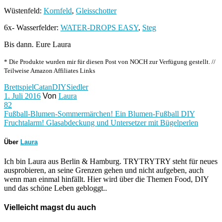
Wüstenfeld:
Kornfeld
,
Gleisschotter
6x- Wasserfelder:
WATER-DROPS EASY
,
Steg
Bis dann. Eure Laura
* Die Produkte wurden mir für diesen Post von NOCH zur Verfügung gestellt. //
Teilweise Amazon Affiliates Links
Brettspiel
Catan
DIY
Siedler
1. Juli 2016
Von
Laura
82
Fußball-Blumen-Sommermärchen! Ein Blumen-Fußball DIY
Fruchtalarm! Glasabdeckung und Untersetzer mit Bügelperlen
Über
Laura
Ich bin Laura aus Berlin & Hamburg. TRYTRYTRY steht für neues
ausprobieren, an seine Grenzen gehen und nicht aufgeben, auch
wenn man einmal hinfällt. Hier wird über die Themen Food, DIY
und das schöne Leben gebloggt..
Vielleicht magst du auch