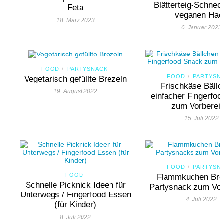
Blätterteig-Schne
Feta
veganen Ha
18. März 2023
6. Januar 202
FOOD
PARTYSNACK
/
FOOD
PARTYS
/
Vegetarisch gefüllte Brezeln
Frischkäse Bäll
19. August 2022
einfacher Fingerf
zum Vorberei
15. Juli 2022
FOOD
PARTYS
/
FOOD
Flammkuchen Br
Schnelle Picknick Ideen für
Partysnack zum Vo
Unterwegs / Fingerfood Essen
4. Juli 2022
(für Kinder)
8. Juli 2022