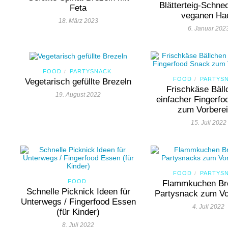
Blätterteig-Schne
Feta
veganen Ha
18. März 2023
6. Januar 202
FOOD
PARTYSNACK
/
FOOD
PARTYS
/
Vegetarisch gefüllte Brezeln
Frischkäse Bäll
19. August 2022
einfacher Fingerf
zum Vorberei
15. Juli 2022
FOOD
PARTYS
/
FOOD
Flammkuchen Br
Schnelle Picknick Ideen für
Partysnack zum Vo
Unterwegs / Fingerfood Essen
4. Juli 2022
(für Kinder)
8. Juli 2022