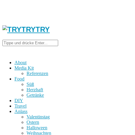
About
Media Kit
Referenzen
Food
Süß
Herzhaft
Getränke
DIY
Travel
Anlass
Valentinstag
Ostern
Halloween
Weihnachten