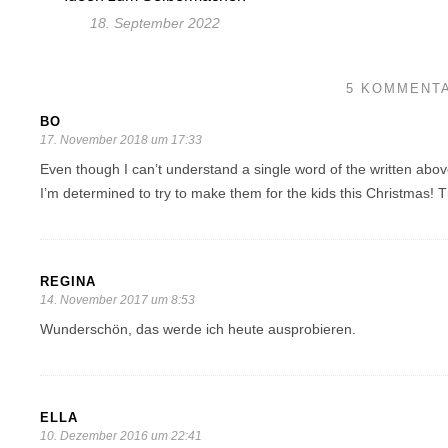
18. September 2022
5 KOMMENT
BO
17. November 2018 um 17:33
Even though I can’t understand a single word of the written abov
I’m determined to try to make them for the kids this Christmas! T
REGINA
14. November 2017 um 8:53
Wunderschön, das werde ich heute ausprobieren.
ELLA
10. Dezember 2016 um 22:41