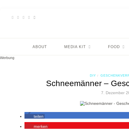
ABOUT
MEDIA KIT
FOOD
Werbung
DIY
GESCHENKVER
/
Schneemänner – Gesc
7. Dezember 2
teilen
merken