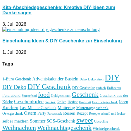
Kita-Abschiedsgeschenke: Kreative DIY-Ideen zum
Danke sagen
3. Juli 2026
Einschulung Ideen & DIY Geschenke zur Einschulung
1. Juli 2026
Tags
DIY
Basteln
Adventskalender
1-Euro Geschenk
Deko
Dekoration
DIY Geschenk
DIY Deko
DIY Geschenke
einfach
Erdbeeren
Geschenk
food
Feierabend
Geschenk aus der
Geldgeschenk
Fingerfood
Geschenkidee
Küche
Ideen
Grillen
Herbst
Getränk
Hochzeit
Hochzeitsgeschenk
Kuchen
Muttertag
Last Minute Geschenk
Muttertagsgeschenk
Ostern
Reisen
Rezept
Party
Ostergeschenk
Rezepte
Partysnack
schnell und lecker
sweet
Sommer
SOS-Geschenk
selber machen
Upcycling
Weihnachten
Weihnachtsgeschenk
Wichtelgeschenk