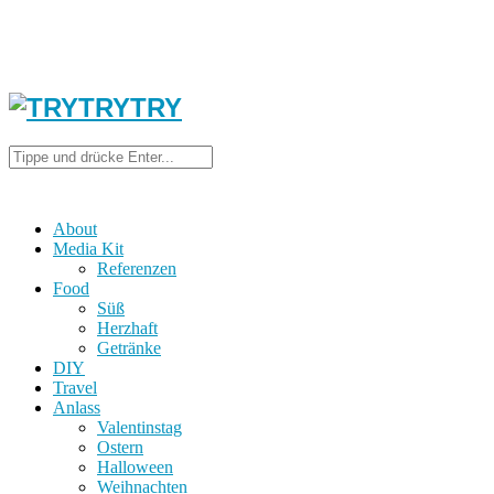
About
Media Kit
Referenzen
Food
Süß
Herzhaft
Getränke
DIY
Travel
Anlass
Valentinstag
Ostern
Halloween
Weihnachten