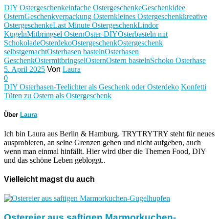
DIY Ostergeschenk
einfache Ostergeschenke
Geschenkidee
Ostern
Geschenkverpackung Ostern
kleines Ostergeschenk
kreative
Ostergeschenke
Last Minute Ostergeschenk
Lindor
Kugeln
Mitbringsel Ostern
Oster-DIY
Osterbasteln mit
Schokolade
Osterdeko
Ostergeschenk
Ostergeschenk
selbstgemacht
Osterhasen basteln
Osterhasen
Geschenk
Ostermitbringsel
Ostern
Ostern basteln
Schoko Osterhase
5. April 2025
Von
Laura
0
DIY Osterhasen-Teelichter als Geschenk oder Osterdeko
Konfetti
Tüten zu Ostern als Ostergeschenk
Über
Laura
Ich bin Laura aus Berlin & Hamburg. TRYTRYTRY steht für neues
ausprobieren, an seine Grenzen gehen und nicht aufgeben, auch
wenn man einmal hinfällt. Hier wird über die Themen Food, DIY
und das schöne Leben gebloggt..
Vielleicht magst du auch
Ostereier aus saftigen Marmorkuchen-