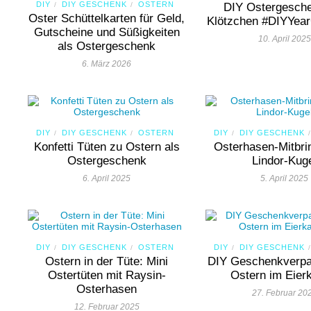
DIY
DIY GESCHENK
OSTERN
/
/
DIY Ostergesche
Oster Schüttelkarten für Geld,
Klötzchen #DIYYear
Gutscheine und Süßigkeiten
10. April 2025
als Ostergeschenk
6. März 2026
DIY
DIY GESCHENK
OSTERN
DIY
DIY GESCHENK
/
/
/
/
Konfetti Tüten zu Ostern als
Osterhasen-Mitbri
Ostergeschenk
Lindor-Kug
6. April 2025
5. April 2025
DIY
DIY GESCHENK
OSTERN
DIY
DIY GESCHENK
/
/
/
/
Ostern in der Tüte: Mini
DIY Geschenkverpa
Ostertüten mit Raysin-
Ostern im Eier
Osterhasen
27. Februar 20
12. Februar 2025