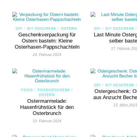
DIY
DIY GESCHENK
OSTERN
DIY
DIY GESCHENK
/
/
/
/
Geschenkverpackung für
Last Minute Oster
Ostern basteln: Kleine
selber baste
Osterhasen-Pappschachteln
17. Februar 20
24. Februar 2024
DIY
DIY GESCHENK
/
/
FOOD
FOODGESCHENK
/
/
Ostergeschenk: O
OSTERN
aus Anzucht Beche
Ostermarmelade:
15. März 202
Hasenfrühstück für den
Osterbrunch
10. Februar 2024