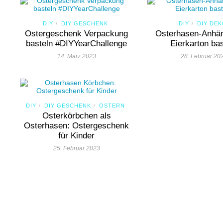
DIY
DIY GESCHENK
DIY
DIY DE
/
/
Ostergeschenk Verpackung
Osterhasen-Anhä
basteln #DIYYearChallenge
Eierkarton bas
14. März 2023
28. Februar 20
DIY
DIY GESCHENK
OSTERN
/
/
Osterkörbchen als
Osterhasen: Ostergeschenk
für Kinder
25. Februar 2023