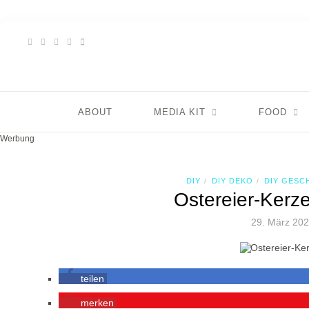
ABOUT
MEDIA KIT
FOOD
Werbung
DIY
DIY DEKO
DIY GESC
/
/
Ostereier-Kerz
29. März 20
teilen
merken