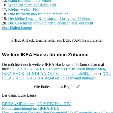
15.
Kann ich bitte in die Mitte?
16.
Wenn ein Stern auf Reise geht
17.
Kleiner weißer Fisch
18.
Und trotzdem hab ich dich immer lieb
19.
Der kleine Drache Kokosnuss – Das große Fühlbuch
20.
Die Geschichte vom kleinen Siebenschläfer, der nicht
einschlafen konnte
Weitere IKEA Hacks für dein Zuhause
Du möchtest noch weitere IKEA Hacks sehen? Dann schau mal
hier:
IKEA HACK: SNIDAD Korb als Beistelltisch umgestalten
,
IKEA HACK: SUNDLANDET Schrank mit Tafelfläche
oder
XXL
IKEA HACK: KALLAX Regal als Spiegelwand umbauen
.
Wie findest du das Ergebnis?
Bis dann. Eure Laura
BEKVÄM
Bücherregal
DIY
DIY Deko
DIY
Möbel
Einrichtung
Hack
IKEA
IKEA
Hack
inspiration
Kinderbücher
Kreativität
Möbel
Personalisierung
Umges