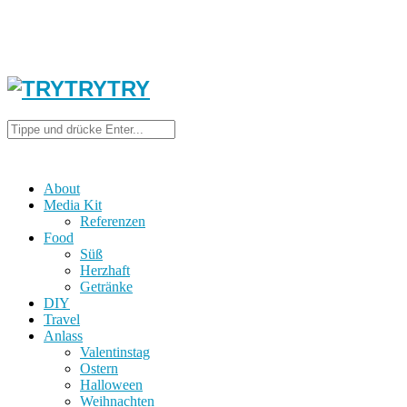
About
Media Kit
Referenzen
Food
Süß
Herzhaft
Getränke
DIY
Travel
Anlass
Valentinstag
Ostern
Halloween
Weihnachten