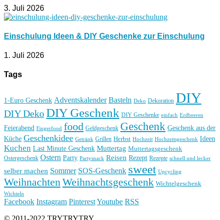
3. Juli 2026
Einschulung Ideen & DIY Geschenke zur Einschulung
1. Juli 2026
Tags
DIY
Basteln
Adventskalender
1-Euro Geschenk
Deko
Dekoration
DIY Geschenk
DIY Deko
DIY Geschenke
einfach
Erdbeeren
Geschenk
food
Feierabend
Geschenk aus der
Geldgeschenk
Fingerfood
Geschenkidee
Küche
Ideen
Grillen
Herbst
Getränk
Hochzeit
Hochzeitsgeschenk
Kuchen
Muttertag
Last Minute Geschenk
Muttertagsgeschenk
Ostern
Reisen
Rezept
Party
Ostergeschenk
Rezepte
Partysnack
schnell und lecker
sweet
Sommer
SOS-Geschenk
selber machen
Upcycling
Weihnachten
Weihnachtsgeschenk
Wichtelgeschenk
Wichteln
Facebook
Instagram
Pinterest
Youtube
RSS
© 2011-2022 TRYTRYTRY