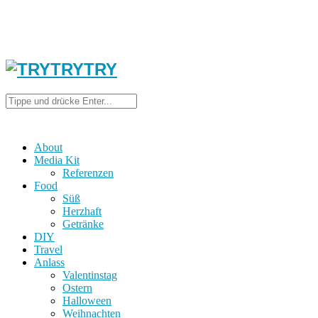
About
Media Kit
Referenzen
Food
Süß
Herzhaft
Getränke
DIY
Travel
Anlass
Valentinstag
Ostern
Halloween
Weihnachten