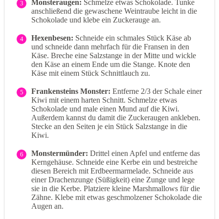
Monsteraugen:
Schmelze etwas Schokolade. Tunke
3
anschließend die gewaschene Weintraube leicht in die
Schokolade und klebe ein Zuckerauge an.
Hexenbesen:
Schneide ein schmales Stück Käse ab
4
und schneide dann mehrfach für die Fransen in den
Käse. Breche eine Salzstange in der Mitte und wickle
den Käse an einem Ende um die Stange. Knote den
Käse mit einem Stück Schnittlauch zu.
Frankensteins Monster:
Entferne 2/3 der Schale einer
5
Kiwi mit einem harten Schnitt. Schmelze etwas
Schokolade und male einen Mund auf die Kiwi.
Außerdem kannst du damit die Zuckeraugen ankleben.
Stecke an den Seiten je ein Stück Salzstange in die
Kiwi.
Monstermünder:
Drittel einen Apfel und entferne das
6
Kerngehäuse. Schneide eine Kerbe ein und bestreiche
diesen Bereich mit Erdbeermarmelade. Schneide aus
einer Drachenzunge (Süßigkeit) eine Zunge und lege
sie in die Kerbe. Platziere kleine Marshmallows für die
Zähne. Klebe mit etwas geschmolzener Schokolade die
Augen an.