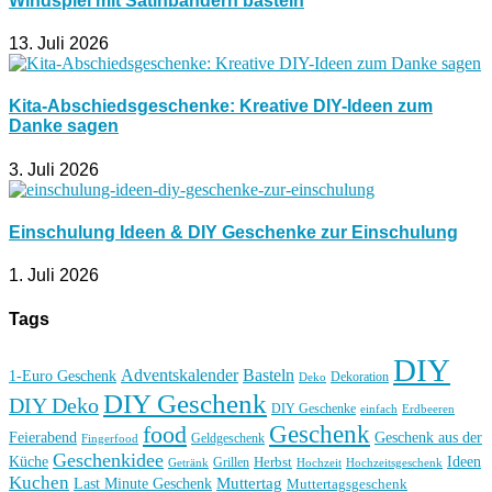
Windspiel mit Satinbändern basteln
13. Juli 2026
Kita-Abschiedsgeschenke: Kreative DIY-Ideen zum
Danke sagen
3. Juli 2026
Einschulung Ideen & DIY Geschenke zur Einschulung
1. Juli 2026
Tags
DIY
Basteln
Adventskalender
1-Euro Geschenk
Deko
Dekoration
DIY Geschenk
DIY Deko
DIY Geschenke
einfach
Erdbeeren
Geschenk
food
Feierabend
Geschenk aus der
Geldgeschenk
Fingerfood
Geschenkidee
Küche
Ideen
Grillen
Herbst
Getränk
Hochzeit
Hochzeitsgeschenk
Kuchen
Muttertag
Last Minute Geschenk
Muttertagsgeschenk