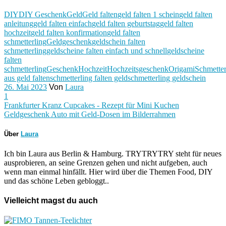
DIY
DIY Geschenk
Geld
Geld falten
geld falten 1 schein
geld falten
anleitung
geld falten einfach
geld falten geburtstag
geld falten
hochzeit
geld falten konfirmation
geld falten
schmetterling
Geldgeschenk
geldschein falten
schmetterling
geldscheine falten einfach und schnell
geldscheine
falten
schmetterling
Geschenk
Hochzeit
Hochzeitsgeschenk
Origami
Schmetter
aus geld falten
schmetterling falten geld
schmetterling geldschein
26. Mai 2023
Von
Laura
1
Frankfurter Kranz Cupcakes - Rezept für Mini Kuchen
Geldgeschenk Auto mit Geld-Dosen im Bilderrahmen
Über
Laura
Ich bin Laura aus Berlin & Hamburg. TRYTRYTRY steht für neues
ausprobieren, an seine Grenzen gehen und nicht aufgeben, auch
wenn man einmal hinfällt. Hier wird über die Themen Food, DIY
und das schöne Leben gebloggt..
Vielleicht magst du auch