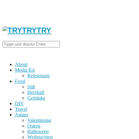
About
Media Kit
Referenzen
Food
Süß
Herzhaft
Getränke
DIY
Travel
Anlass
Valentinstag
Ostern
Halloween
Weihnachten