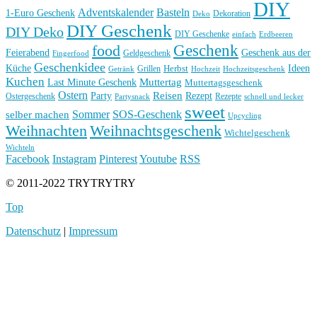
DIY
Basteln
Adventskalender
1-Euro Geschenk
Deko
Dekoration
DIY Geschenk
DIY Deko
DIY Geschenke
einfach
Erdbeeren
Geschenk
food
Feierabend
Geschenk aus der
Geldgeschenk
Fingerfood
Geschenkidee
Küche
Ideen
Grillen
Herbst
Getränk
Hochzeit
Hochzeitsgeschenk
Kuchen
Muttertag
Last Minute Geschenk
Muttertagsgeschenk
Ostern
Reisen
Rezept
Party
Ostergeschenk
Rezepte
Partysnack
schnell und lecker
sweet
Sommer
SOS-Geschenk
selber machen
Upcycling
Weihnachten
Weihnachtsgeschenk
Wichtelgeschenk
Wichteln
Facebook
Instagram
Pinterest
Youtube
RSS
© 2011-2022 TRYTRYTRY
Top
Datenschutz
|
Impressum