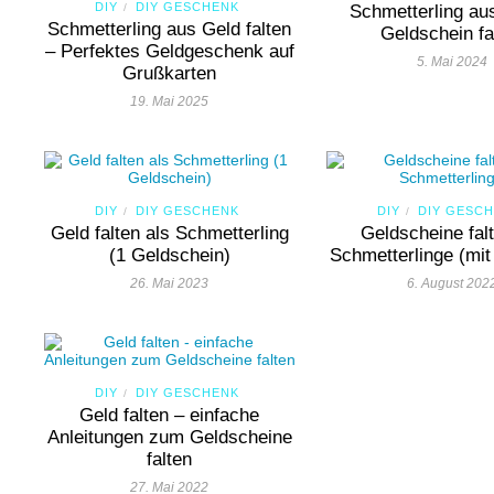
DIY
DIY GESCHENK
/
Schmetterling au
Schmetterling aus Geld falten
Geldschein fa
– Perfektes Geldgeschenk auf
5. Mai 2024
Grußkarten
19. Mai 2025
DIY
DIY GESCHENK
DIY
DIY GESC
/
/
Geld falten als Schmetterling
Geldscheine falt
(1 Geldschein)
Schmetterlinge (mit
26. Mai 2023
6. August 202
DIY
DIY GESCHENK
/
Geld falten – einfache
Anleitungen zum Geldscheine
falten
27. Mai 2022